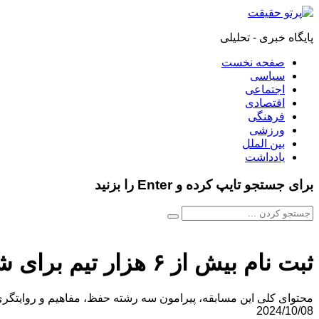
پایگاه خبری - تحلیلی
صفحه نخست
سیاسی
اجتماعی
اقتصادی
فرهنگی
ورزشی
بین الملل
یادداشت
برای جستجو تایپ کرده و Enter را بزنید
ثبت نام بیش از ۶ هزار تیم برای شرکت در مسابقه «هماوری قرآنی آلاء»
محتوای کلی این مسابقه‌، پیرامون سه رشته حفظ، مفاهیم و روایتگری از جز ٣٠ و آیات موضوعی (تعیین شده) است؛ محتوای مسابقه‌ها نیز بعد از اتمام ثبت نام، در اختیار مربیان و قرآن 
2024/10/08