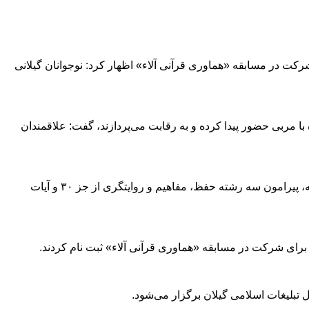
رکت در مسابقه «هماوری قرآنی آلاء» اظهار کرد: نوجوانان گیلانی
فته شده و به صورت تیم‌های سه نفر همراه با مربی حضور پیدا کرده و به رقابت می‌پردازند، گفت: علاقمندان
مدیرکل تبلیغات اسلامی گیلان با اشاره به برگزاری ٢ مرحله‌ای این هماورد به صورت شهرستانی و استانی بیان کرد: محتوای کلی این مسابقه‌، پیرامون سه رشته حفظ، مفاهیم و روایتگری از جز ٣٠ و آیات
تبلیغات اسلامی گیلان برگزار می‌شود.