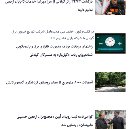
بازگشت ۳۴۷۳ زائر گیلانی از مرز مهران؛ خدمات تا پایان اربعین
تداوم دارد؛
در گفت‌وگوی اختصاصی مدیرعامل شرکت توزیع نیروی برق
گیلان با شبکه باران تشریح شد؛
راهنمای دریافت برنامه مدیریت ناترازی برق و پاسخگویی
شبانه‌روزی ربات «گیل‌یار» به مشترکان گیلانی
آسفالت ۸۰۰۰ مترمربع از معابر روستای گردشگری گیسوم تالش
گواهی‌نامه ثبت رویداد آیین «مجمع‌بران اربعین حسینی
دلیوندان» رونمایی شد