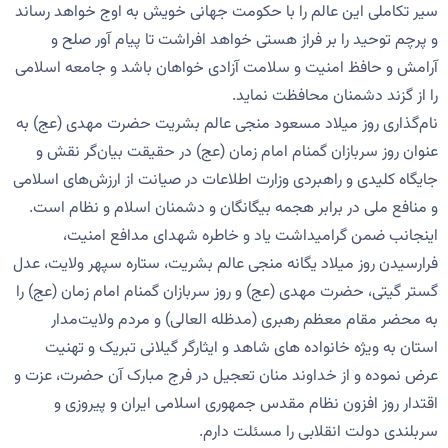
سیر تکاملی این عالم را با حکومت جهانی خویش به اوج خواهد رساند
و پرچم توحید را بر فراز هستی خواهد افراشت تا پیام آور صلح و
آرامش و حافظ امنیت و سلامت آزادی خواهان باشد و جامعه اسلامی
را از گزند دشمنان محافظت نماید.
نام‌گذاری روز میلاد مسعود منجی عالم بشریت حضرت مهدی (عج) به
عنوان روز سربازان گمنام امام زمان (عج) در حقیقت بیان‌گر نقش و
جایگاه کلیدی و راهبردی وزارت اطلاعات در صیانت از ارزش‌های اسلامی
و منافع ملی در برابر هجمه بیگانگان و دشمنان اسلام و نظام است.
اینجانب ضمن گرامیداشت یاد و خاطره شهدای مدافع امنیت،
فرارسیدن روز میلاد یگانه منجی عالم بشریت، ستاره سپهر ولایت، عدل
گستر گیتی، حضرت مهدی (عج) و روز سربازان گمنام امام زمان (عج) را
به محضر مقام معظم رهبری (مدظله العالی) و مردم ولایت‌مدار
استان به ویژه خانواده های شاهد و ایثارگر گیلانی تبریک و تهنیت
عرض نموده و از خداوند منان تعجیل در فرج مبارک آن حضرت، عزت و
اقتدار روز افزون نظام مقدس جمهوری اسلامی ایران و پیروزی و
سربلندی دولت انقلابی را مسئلت دارم.