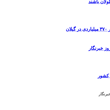
ئولان باشند
ز خبرنگار
 كشور
برنگار