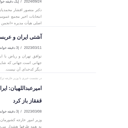
2024/09/24
|
یک دقیقه خوا
دکتر منصور افشار محمدیان
اصلی هیأت مدیره «انجمن ف
آشتی ایران و عربست
2023/03/11
|
3 دقیقه خواندن
توافق تهران و ریاض با اب
جهانی است.جهانی که شاید 
دیگر کدخدای آن نیست.
در نشست خبری با وزیر خارجه ترکی
امیرعبداللهیان: ایر
قفقاز باز کرد
2023/03/08
|
3 دقیقه خواندن
وزیر امور خارجه کشورمان
به همه طرفها هشدار می‌ده