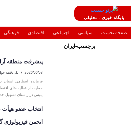
پایگاه خبری - تحلیلی
صفحه نخست
سیاسی
اجتماعی
اقتصادی
فرهنگی
برچسب-ایران
پیشرفت منطقه آزاد
2026/06/08
|
یک دقیقه خوا
فرمانده انتظامی استان در
حمایت از فعالیت‌های اقتص
پلیس در راستای تسهیل خدما
انتخاب عضو هیأت ع
انجمن فیزیولوژی گی