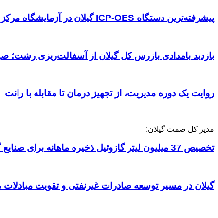
پیشرفته‌ترین دستگاه ICP-OES گیلان در آزمایشگاه مرکزی دانشگاه گیلان آماده ارائه خدمات آزمایشگاهی است
بازدید بامدادی بازرس کل گیلان از آسفالت‌ریزی رشت؛ 
روایت یک دوره مدیریت، از تجهیز درمان تا مقابله با رانت
مدیر کل صمت گیلان:
تخصیص 37 میلیون لیتر گازوئیل ذخیره ماهانه برای صنایع گیلان برای جلوگیری از توقف تولید ارائه سوخت ذخیره در حال انجام است
گیلان در مسیر توسعه صادرات غیرنفتی و تقویت مبادلات 