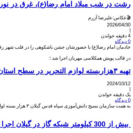
رشت در شب میلاد امام رضا(ع)، غرق در نور 
🎬عکاس:علیرضا آزرم
2026/04/30
|
4 دقیقه خواندن
0 دیدگاه
خادمان امام رضا(ع) با حضورشان جشن باشکوهی را در قلب شهر رقم 
در قالب پویش همکلاسی مهربان اجرا شد ؛
تهیه ۳هزاربسته لوازم التحریر در سطح استان گیلان
2024/10/12
|
یک دقیقه خواندن
0 دیدگاه
به همت سازمان بسیج دانش‌آموزی سپاه قدس گیلان ۳ هزار بسته لوازم التحریر در قالب پویش «همکلاسی مهربان »تهیه وبین دانش آموزان توزیع خواهد شد .
بیش از 300 کیلومتر شبکه گاز در گیلان اجرا شد