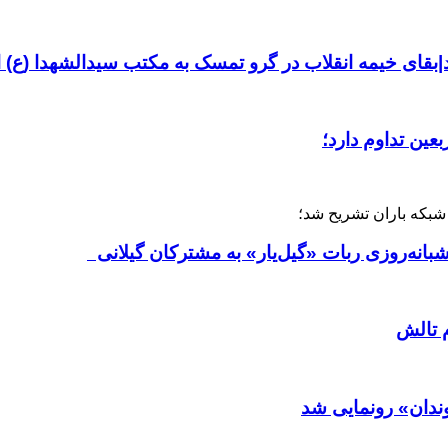
بقای خیمه انقلاب در گرو تمسک به مکتب سیدالشهدا (ع)
شبکه باران تشریح شد؛
بانه‌روزی ربات «گیل‌یار» به مشترکان گیلانی
وندان» رونمایی شد