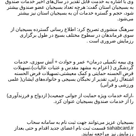
وی با اشاره به خدمت قابل تقدیر در سال‌های اخیر خدمات صندوق
به بسیجیان استان گفت: هرچه تعداد بسیجیان عضو صندوق بیشتر
شود، حجم و گستره خدمات آن به بسیجیان استان نیز بیشتر
می‌شود.
سرهنگ منشوری تصریح کرد: اطلاع رسانی گسترده بسیجیان از
سوی فرماندهان در سطوح مختلف بسیج در طول برگزاری
رزمایش ضروری است .
وی بیمه تکمیلی درمان+ عمر و حوادث + آتش سوزی، خدمات
گردشگری ( اعزام به مشهد مقدس و عتبات عالیات)،تسهیلات
قرض الحسنه حمایتی و کمک معیشتی،تسهیلات قرض الحسنه
اشتغال زایی، تقدیر از نخبگان بسیجی و خانواده‌های ایشان( علمی
ورزشی و قرآنی)
،ارائه خدمات ویژه حمایت از جوانی جمعیت( ازدواج و فرزندآوری)
را از خدمات صندوق بسیجیان عنوان کرد.
بسیجیان عزیز می‌توانند جهت ثبت نام به سامانه سحاب
sahabcard.ir قسمت ثبت نام اعضای جدید اقدام و حتی بعداز
رزمایش نیز مراجعه نمایند.