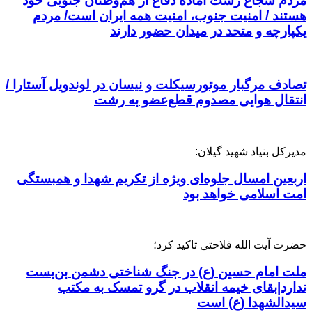
مردم شجاع رشت آماده دفاع از هم‌وطنان جنوبی خود
هستند / امنیت جنوب، امنیت همه ایران است/ مردم
یکپارچه و متحد در میدان حضور دارند
تصادف مرگبار موتورسیکلت و نیسان در لوندویل آستارا /
انتقال هوایی مصدوم قطع‌عضو به رشت
مدیرکل بنیاد شهید گیلان:
اربعین امسال جلوه‌ای ویژه از تکریم شهدا و همبستگی
امت اسلامی خواهد بود
حضرت آیت الله فلاحتی تاکید کرد؛
ملت امام حسین (ع) در جنگ شناختی دشمن بن‌بست
ندارد|بقای خیمه انقلاب در گرو تمسک به مکتب
سیدالشهدا (ع) است