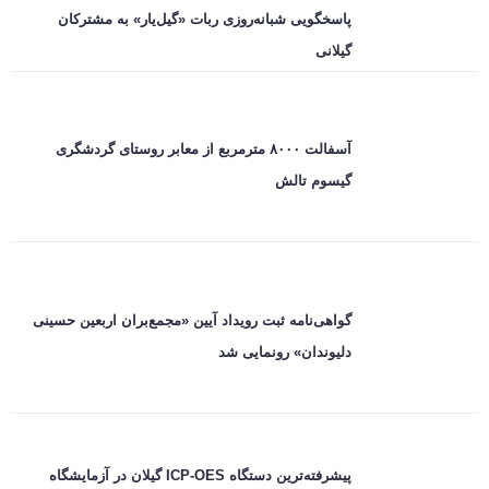
پاسخگویی شبانه‌روزی ربات «گیل‌یار» به مشترکان
گیلانی
آسفالت ۸۰۰۰ مترمربع از معابر روستای گردشگری
گیسوم تالش
گواهی‌نامه ثبت رویداد آیین «مجمع‌بران اربعین حسینی
دلیوندان» رونمایی شد
پیشرفته‌ترین دستگاه ICP-OES گیلان در آزمایشگاه