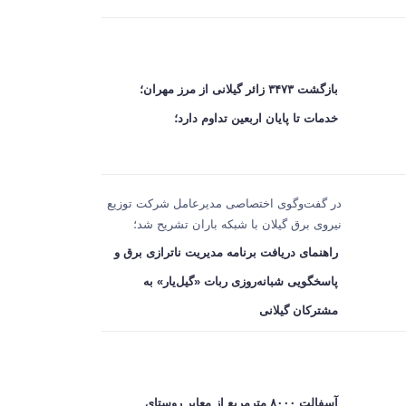
بازگشت ۳۴۷۳ زائر گیلانی از مرز مهران؛
خدمات تا پایان اربعین تداوم دارد؛
در گفت‌وگوی اختصاصی مدیرعامل شرکت توزیع
نیروی برق گیلان با شبکه باران تشریح شد؛
راهنمای دریافت برنامه مدیریت ناترازی برق و
پاسخگویی شبانه‌روزی ربات «گیل‌یار» به
مشترکان گیلانی
آسفالت ۸۰۰۰ مترمربع از معابر روستای