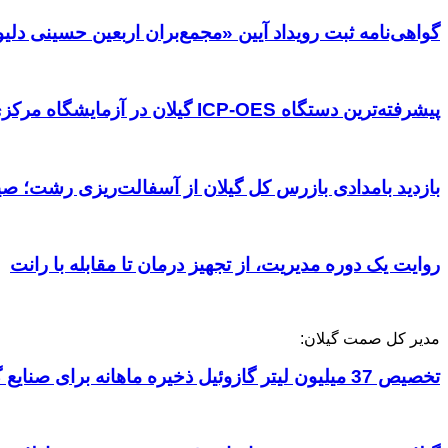
گواهی‌نامه ثبت رویداد آیین «مجمع‌بران اربعین حسینی دلی
پیشرفته‌ترین دستگاه ICP-OES گیلان در آزمایشگاه مرکزی دانشگاه گیلان آماده ارائه خدمات آزمایشگاهی است
بازدید بامدادی بازرس کل گیلان از آسفالت‌ریزی رشت؛ 
روایت یک دوره مدیریت، از تجهیز درمان تا مقابله با رانت
مدیر کل صمت گیلان:
تخصیص 37 میلیون لیتر گازوئیل ذخیره ماهانه برای صنایع گیلان برای جلوگیری از توقف تولید ارائه سوخت ذخیره در حال انجام است