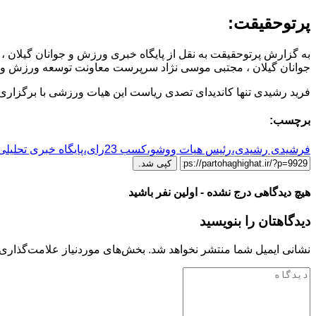
پرتوحقیقت:
به گزارش پرتوحقیقت به نقل از پایگاه خبری ورزش و جوانان گیلان 
جوانان گیلان ، مجتبی موسی نژاد سرپرست معاونت توسعه ورزش و س
فرید رشیدی تنها کاندیدای تصدی ریاست این هیات ورزشی با برگزاری مجمع و کسب 23رأی از مجموع آرای مأخوذه توانست به مدت چهار سال سکان هدایت هیات وو
برچسب:
فرشیدی رشیدی،رئیس هیات ووشو،کسب 23رای،پایگاه خبری تحلیلی پرتوحقیقت
کپی شد.
هیچ دیدگاهی درج نشده - اولین نفر باشید
دیدگاهتان را بنویسید
نشانی ایمیل شما منتشر نخواهد شد.
بخش‌های موردنیاز علامت‌گذاری 